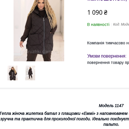
1 090 ₴
В наявності
Код:
Моде
Компанія тимчасово 
повернення товару п
Модель 1147
Тепла жіноча жилетка батал з плащовки «Еммі» з наповнювачем 
зручна та практична для прохолодної погоди. Ідеально поєднує
пальто.