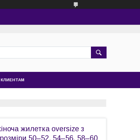
КЛИЕНТАМ
ноча жилетка oversize з
озміри 50–52, 54–56, 58–60