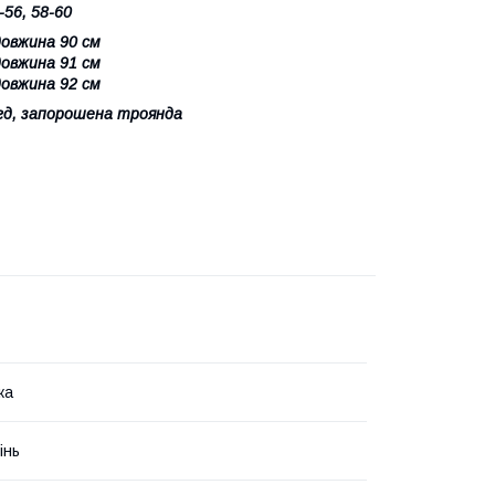
-56, 58-60
 довжина 90 см
 довжина 91 см
 довжина 92 см
гд, запорошена троянда
ка
інь