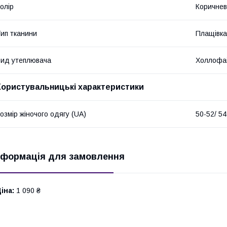
олір
Коричне
ип тканини
Плащівка
ид утеплювача
Холлофа
Користувальницькі характеристики
озмір жіночого одягу (UA)
50-52/ 54
нформація для замовлення
іна:
1 090 ₴