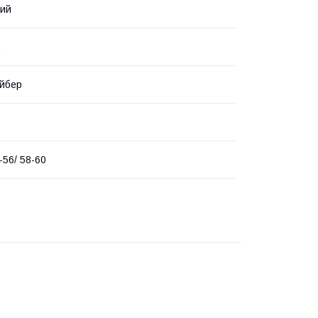
вий
йбер
-56/ 58-60