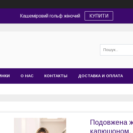
Кашеміровий гольф жіночий
КУПИТИ
ИНКИ
О НАС
КОНТАКТЫ
ДОСТАВКА И ОПЛАТА
Подовжена жі
капюшоном, р