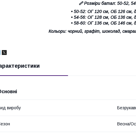
📏
Розміри батал:
50-52, 54
• 50-52: ОГ 120 см, ОБ 126 см,
• 54-56: ОГ 128 см, ОБ 136 см,
• 58-60: ОГ 136 см, ОБ 146 см,
Кольори:
чорний, графіт, шоколад, смара
арактеристики
Основні
ид виробу
Безрукав
Сезон
Весна/Ос