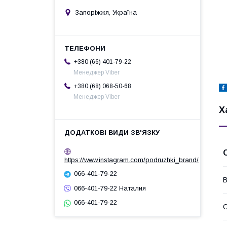
Запоріжжя, Україна
+380 (66) 401-79-22
Менеджер Viber
+380 (68) 068-50-68
Менеджер Viber
Х
https://www.instagram.com/podruzhki_brand/
066-401-79-22
В
066-401-79-22 Наталия
066-401-79-22