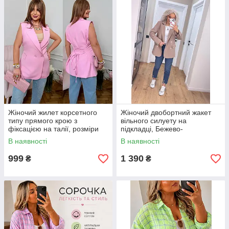
Жіночий жилет корсетного
Жіночий двобортний жакет
типу прямого крою з
вільного силуету на
фіксацією на талії, розміри
підкладці, Бежево-
48-50, 52-54, 56-58
коричневий, розміри 42-44,
В наявності
В наявності
46-48, 50-52
999
1 390
₴
₴