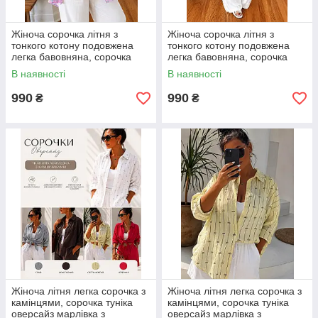
Жіноча сорочка літня з
Жіноча сорочка літня з
тонкого котону подовжена
тонкого котону подовжена
легка бавовняна, сорочка
легка бавовняна, сорочка
туніка оверсайз розмір 42–52
туніка оверсайз розмір 42–52
В наявності
В наявності
990
990
₴
₴
Жіноча літня легка сорочка з
Жіноча літня легка сорочка з
камінцями, сорочка туніка
камінцями, сорочка туніка
оверсайз марлівка з
оверсайз марлівка з