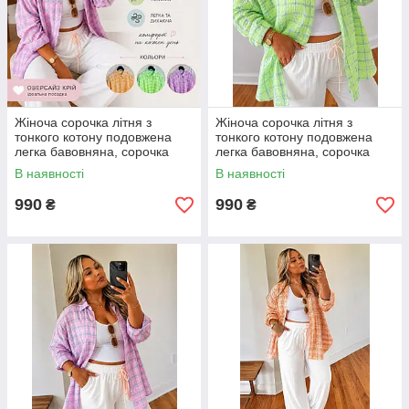
Жіноча сорочка літня з
Жіноча сорочка літня з
тонкого котону подовжена
тонкого котону подовжена
легка бавовняна, сорочка
легка бавовняна, сорочка
туніка оверсайз розмір 42–52
туніка оверсайз розмір 42–52
В наявності
В наявності
990
990
₴
₴