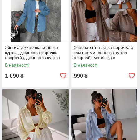
Жіноча джинсова сорочка-
Жіноча літня легка сорочка з
куртка, джинсова сорочка
камінцями, сорочка туніка
оверсайз, джинсова куртка
оверсайз марлівка з
жіноча 42-48
камінцями розмір 42–52
В наявності
В наявності
1 090
990
₴
₴