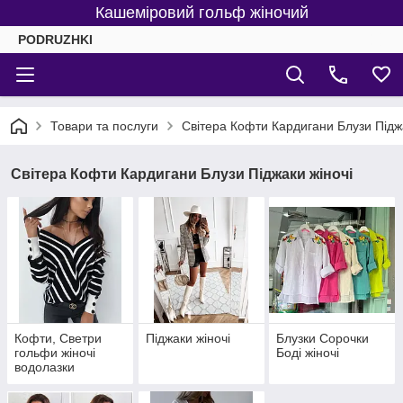
Кашеміровий гольф жіночий
PODRUZHKI
Товари та послуги
Світера Кофти Кардигани Блузи Піджа
Світера Кофти Кардигани Блузи Піджаки жіночі
Кофти, Светри
Піджаки жіночі
Блузки Сорочки
гольфи жіночі
Боді жіночі
водолазки