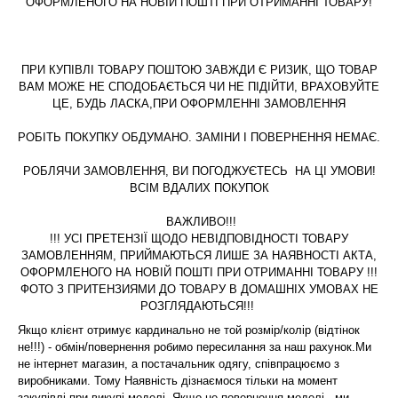
ОФОРМЛЕНОГО НА НОВІЙ ПОШТІ ПРИ ОТРИМАННІ ТОВАРУ!
ПРИ КУПІВЛІ ТОВАРУ ПОШТОЮ ЗАВЖДИ Є РИЗИК, ЩО ТОВАР
ВАМ МОЖЕ НЕ СПОДОБАЄТЬСЯ ЧИ НЕ ПІДІЙТИ, ВРАХОВУЙТЕ
ЦЕ, БУДЬ ЛАСКА,ПРИ ОФОРМЛЕННІ ЗАМОВЛЕННЯ
РОБІТЬ ПОКУПКУ ОБДУМАНО. ЗАМІНИ І ПОВЕРНЕННЯ НЕМАЄ.
РОБЛЯЧИ ЗАМОВЛЕННЯ, ВИ ПОГОДЖУЄТЕСЬ
НА ЦІ УМОВИ!
ВСІМ ВДАЛИХ ПОКУПОК
ВАЖЛИВО!!!
!!! УСІ ПРЕТЕНЗІЇ ЩОДО НЕВІДПОВІДНОСТІ ТОВАРУ
ЗАМОВЛЕННЯМ, ПРИЙМАЮТЬСЯ ЛИШЕ ЗА НАЯВНОСТІ АКТА,
ОФОРМЛЕНОГО НА НОВІЙ ПОШТІ ПРИ ОТРИМАННІ ТОВАРУ !!!
ФОТО З ПРИТЕНЗИЯМИ ДО ТОВАРУ В ДОМАШНІХ УМОВАХ НЕ
РОЗГЛЯДАЮТЬСЯ!!!
Якщо клієнт отримує кардинально не той розмір/колір (відтінок
не!!!) - обмін/повернення робимо пересилання за наш рахунок.Ми
не інтернет магазин, а постачальник одягу, співпрацюємо з
виробниками. Тому Наявність дізнаємося тільки на момент
закупівлі при викупі моделі. Якщо це повернення моделі - ми