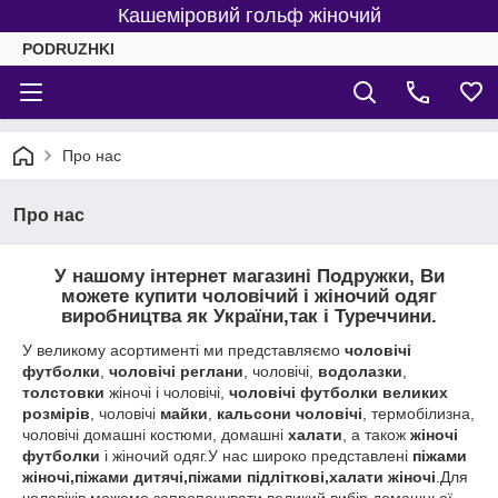
Кашеміровий гольф жіночий
PODRUZHKI
Про нас
Про нас
У нашому інтернет магазині Подружки, Ви
можете купити
чоловічий і жіночий одяг
виробництва як України,так і Туреччини.
У великому асортименті ми представляємо
чоловічі
футболки
,
чоловічі реглани
, чоловічі,
водолазки
,
толстовки
жіночі і чоловічі,
чоловічі футболки великих
розмірів
, чоловічі
майки
,
кальсони чоловічі
, термобілизна,
чоловічі домашні костюми, домашні
халати
, а також
жіночі
футболки
і жіночий одяг.У нас широко представлені
піжами
жіночі,піжами дитячі,піжами підліткові,халати жіночі
.Для
чоловіків можемо запропонувати великий вибір домашньої