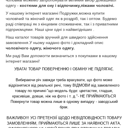
одягу -
костюми для сну і відпочинку,піжами чоловічі.
У нашому інтернет магазині Подружки,можна купити
чоловічий та жіночий одяг як в роздріб, так і оптом. Будемо
раді співпраці як з кінцевим споживачем, так і з приватними
підприємцями. Наші ціни одні з найвигідніших .
Наш каталог товарів зручний для швидкого здійснення
замовлення.У ньому надано фото і докладний опис
чоловічого одягу, жіночого одягу.
Ми раді Вам допомогти визначиться з покупками в нашому
інтернет магазині!
УВАГА! ТОВАР ПОВЕРНЕННЮ І ОБМІНУ НЕ ПІДЛЯГАЄ.
Вибираючи річ завжди треба врахувати, що фото може
відрізнятися від реальної речі, тому ВІДМОВИ від замовленого
товару по причині-"що модель буде: цветастее, гладше,
красивіше, довше, ніж на фото і т. д."- НЕ ПРИЙМАЮТЬСЯ
Повернути товар можна лише в одному випадку - заводський
брак.
ВАЖЛИВО!!!
УСІ ПРЕТЕНЗІЇ ЩОДО НЕВІДПОВІДНОСТІ ТОВАРУ
ЗАМОВЛЕННЯМ, ПРИЙМАЮТЬСЯ ЛИШЕ ЗА НАЯВНОСТІ АКТА,