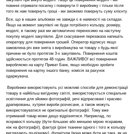
повинні отримати посилку і повернути її виробнику і тільки після
того як нам повернуть гроші - ми зможемо повернуть суму клієнту.
Все, що в наших альбомах не завжди є в наявності на складах.
Якщо на момент закупівлі не буде потрібного кольору, розміру,
моделі, в такому разі ми автоматично переносимо на наступну
покупку моделі закупівлю. Для скасування перезаказа напишіть
оператору для повернення грошей. Оператор відписує якщо
замовлена річ вже знята з виробництва чи товару з будь-якої
причини не було протягом 3-х закупівель. Повернення коштів
здійснюється протягом 48 годин. ВАЖЛИВО! всі повернення
виробляємо на карту Приват Банк, якщо необхідно зробити
повернення на картку іншого банку, комісія за рахунок
одержувача.
Виробники використовують усі можливі способи для демонстрації
товару в найбільш вигідному світлі, використовується спеціальне
освітлення для зйомки фотографій, речі відпрасовані і красиво
драпированы, хутряні вироби розчесане, а також можуть
використовуватися не оригінальні фотографії. Тому вже
отриманий товар може дещо відрізнятися. Наприклад, по
яскравості кольору (бути більшою або меншою мірою яскравим,
ніж на фотографії), фактурі (різні тканини одного і того ж кольору
виглядають по-різному), фурнітури (вона може бути не така, як на