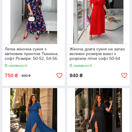
Легка жіночна сукня з
Жіноча довга сукня на запах
квітковим принтом Тканина:
великих розмірів максі з
софт Розміри: 50-52, 54-56,
розрізом літня софт 50-64
58-60, 62-64
В наявності
В наявності
750
940
₴
₴
890 ₴