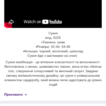
Сукня
мод. 0225
▪️Тканина: шовк
▪️Розміри: 42-44, 44-46
▪️Кольори: чорний, молочний, шоколад
Сукня йде з зав‘язками на спині.
Сукня-комбінація - це втілення елегантності та витонченості.
Виготовлена ​​з легких, шовковистих тканин, вона м’яко облягає
тіло, створюючи спокусливий та жіночний силует. Завдяки
своєму мінімалістичному дизайну, ця сукня є універсальним
елементом гардеробу, який можна легко адаптувати до різних
подій
Приховати