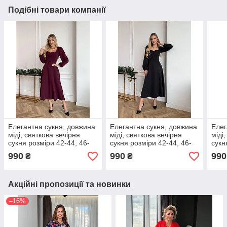
Подібні товари компанії
Елегантна сукня, довжина
Елегантна сукня, довжина
Елег
міді, святкова вечірня
міді, святкова вечірня
міді
сукня розміри 42-44, 46-
сукня розміри 42-44, 46-
сукн
48
48
48
990
990
990
₴
₴
Акційні пропозиції та новинки
–16%