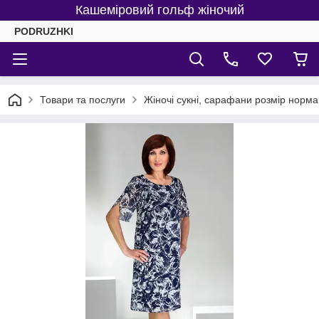
Кашеміровий гольф жіночий
PODRUZHKI
Товари та послуги
Жіночі сукні, сарафани розмір норма 