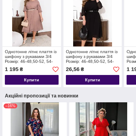
Однотонне літнє плаття із
Однотонне літнє плаття із
Одно
шифону з рукавами 3/4
шифону з рукавами 3/4
шифо
Розмір: 46-48,50-52, 54-
Розмір: 46-48,50-52, 54-
Розм
56, 58-60, 62-64, 66-68
56, 58-60, 62-64, 66-68
56, 
1 195
26,56
1 1
₴
₴
Купити
Купити
Акційні пропозиції та новинки
–16%