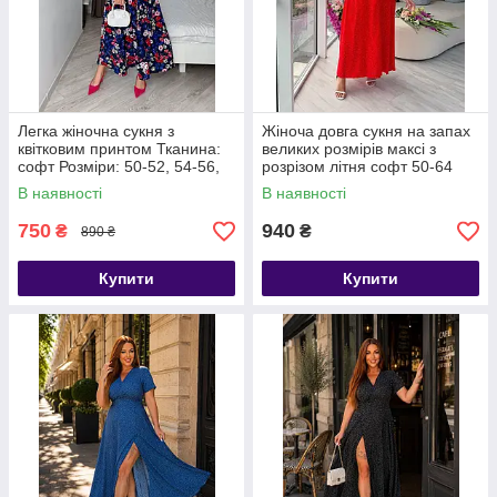
Легка жіночна сукня з
Жіноча довга сукня на запах
квітковим принтом Тканина:
великих розмірів максі з
софт Розміри: 50-52, 54-56,
розрізом літня софт 50-64
58-60, 62-64
В наявності
В наявності
750
940
₴
₴
890 ₴
Купити
Купити