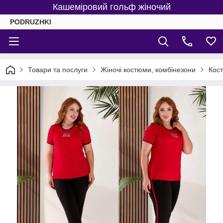
Кашеміровий гольф жіночий
PODRUZHKI
Товари та послуги
Жіночі костюми, комбінезони
Кост