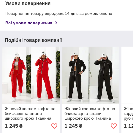
Умови повернення
Повернення товару впродовж 14 днів за домовленістю
Всі умови повернення
Подібні товари компанії
Жіночий костюм кофта на
Жіночий костюм кофта на
Жіно
блискавці та штани
блискавці та штани
кард
широкого крою Тканина
широкого крою Тканина
рубч
двонитка Розміри 48-50
двонитка Розміри 48-50
54, 
1 245
1 245
1 1
₴
₴
52-54 56-58
52-54 56-58