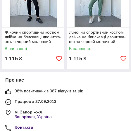
Жіночий спортивний костюм
Жіночий спортивний костюм
двійка на блискавці двонитка-
двійка на блискавці двонитка-
петля чорний молочний
петля чорний молочний
графіт капучино бежевий
графіт капучино бежевий
В наявності
В наявності
оливковий S-XL 50-56
оливковий S-XL 50-56
1 115
1 115
₴
₴
Про нас
98% позитивних з 387 відгуків за рік
Працює з 27.09.2013
м. Запоріжжя
Запоріжжя, Україна
Контакти