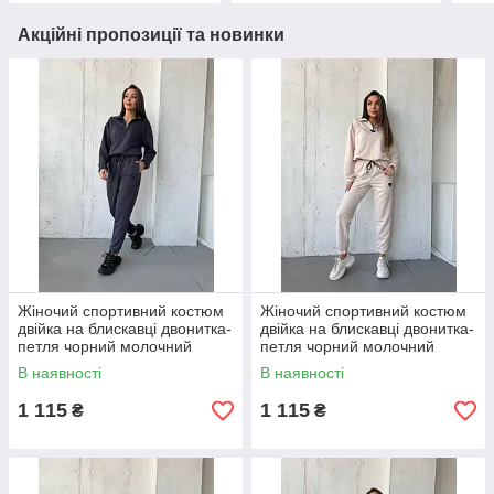
Акційні пропозиції та новинки
Жіночий спортивний костюм
Жіночий спортивний костюм
двійка на блискавці двонитка-
двійка на блискавці двонитка-
петля чорний молочний
петля чорний молочний
графіт капучино бежевий
графіт капучино бежевий
В наявності
В наявності
оливковий S-XL 50-56
оливковий S-XL 50-56
1 115
1 115
₴
₴