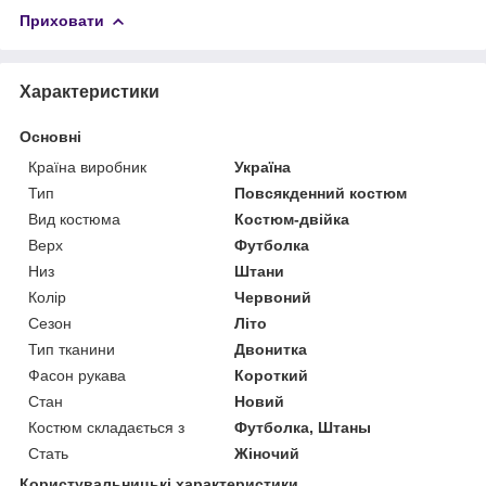
Приховати
Характеристики
Основні
Країна виробник
Україна
Тип
Повсякденний костюм
Вид костюма
Костюм-двійка
Верх
Футболка
Низ
Штани
Колір
Червоний
Сезон
Літо
Тип тканини
Двонитка
Фасон рукава
Короткий
Стан
Новий
Костюм складається з
Футболка, Штаны
Стать
Жіночий
Користувальницькі характеристики