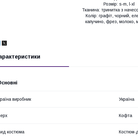
Розмір: s-m, l-xl
Тканина: тринитка з наче
Колір: графіт, чорний, ел
капучино, фрез, молоко, 
арактеристики
Основні
раїна виробник
Україна
ерх
Кофта
ид костюма
Костюм-д