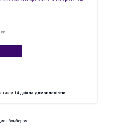
 FE
ротягом 14 днів
за домовленістю
цио і бомбером