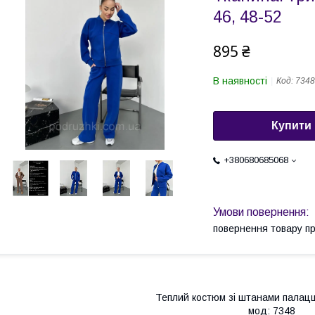
46, 48-52
895 ₴
В наявності
Код:
7348
Купити
+380680685068
повернення товару п
Теплий костюм зі штанами палац
мод: 7348