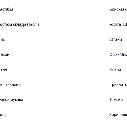
астібка
Блискавк
остюм складається з
кофта, 
Низ
Штани
Сезон
Осінь/Зи
Стан
Новий
ип тканини
Трехнитк
асон рукава
Довгий
олір
Коричне