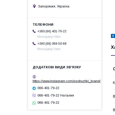
Запоріжжя, Україна
+380 (66) 401-79-22
Менеджер Viber
+380 (68) 068-50-68
Х
Менеджер Viber
https://www.instagram.com/podruzhki_brand/
К
066-401-79-22
066-401-79-22 Наталия
В
066-401-79-22
В