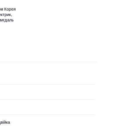
сом Корея
ектрик,
мигдаль
війка