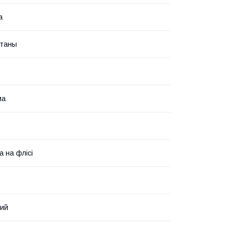
а
Штаны
ма
а на флісі
вий