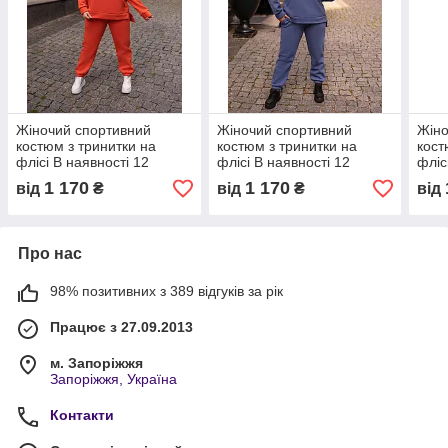
Жіночий спортивний
Жіночий спортивний
Жіно
костюм з тринитки на
костюм з тринитки на
кост
флісі В наявності 12
флісі В наявності 12
фліс
кольорів Розміри 50-52,
кольорів Розміри 50-52,
коль
1 170
1 170
від
₴
від
₴
від
54-56, 58-60, 62-64
54-56, 58-60, 62-64
54-5
Про нас
98% позитивних з 389 відгуків за рік
Працює з 27.09.2013
м. Запоріжжя
Запоріжжя, Україна
Контакти