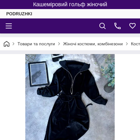
Кашеміровий гольф жіночий
PODRUZHKI
Товари та послуги
Жіночі костюми, комбінезони
Кост