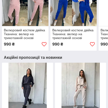
Велюровий костюм двійка
Велюровий костюм двійка
Велю
Тканина: велюр на
Тканина: велюр на
Ткан
трикотажній основі
трикотажній основі
трик
Розміри: 42-44, 46-48, 50-
Розміри: 42-44, 46-48, 50-
Розм
990
990
990
₴
₴
52
52
52
Акційні пропозиції та новинки