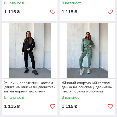
графіт капучино бежевий
графіт капучино бежевий
В наявності
В наявності
оливковий S-XL 50-56
оливковий S-XL 50-56
1 115
1 115
₴
₴
Жіночий спортивний костюм
Жіночий спортивний костюм
двійка на блискавці двонитка-
двійка на блискавці двонитка-
петля чорний молочний
петля чорний молочний
графіт капучино бежевий
графіт капучино бежевий
В наявності
В наявності
оливковий S-XL 50-56
оливковий S-XL 50-56
1 115
1 115
₴
₴