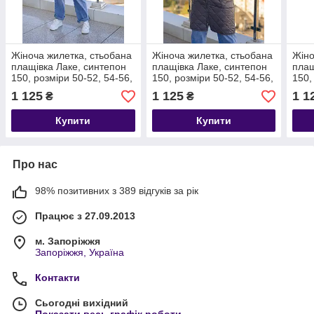
Жіноча жилетка, стьобана
Жіноча жилетка, стьобана
Жіно
плащівка Лаке, синтепон
плащівка Лаке, синтепон
плащ
150, розміри 50-52, 54-56,
150, розміри 50-52, 54-56,
150,
58-60, 62-64
58-60, 62-64
58-6
1 125
1 125
1 1
₴
₴
Купити
Купити
Про нас
98% позитивних з 389 відгуків за рік
Працює з 27.09.2013
м. Запоріжжя
Запоріжжя, Україна
Контакти
Сьогодні вихідний