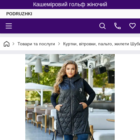
Кашеміровий гольф жіночий
PODRUZHKI
Товари та послуги
Куртки, вітровки, пальто, жилети Шуб