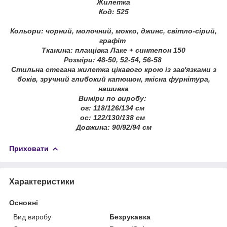
Жилетка
Код: 525
Кольори: чорний, молочний, мокко, джинс, світло-сірий,
графіт
Тканина: плащівка Лаке + синтепон 150
Розміри: 48-50, 52-54, 56-58
Стильна стегана жилетка цікавого крою із зав'язками з
боків, зручний глибокий капюшон, якісна фурнітура,
нашивка
Виміри по виробу:
ог: 118/126/134 см
ос: 122/130/138 см
Довжина: 90/92/94 см
Приховати
Характеристики
Основні
Вид виробу
Безрукавка