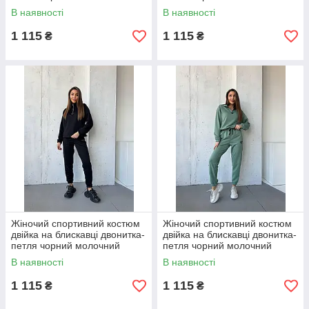
графіт капучино бежевий
графіт капучино бежевий
В наявності
В наявності
оливковий S-XL 50-56
оливковий S-XL 50-56
1 115
1 115
₴
₴
Жіночий спортивний костюм
Жіночий спортивний костюм
двійка на блискавці двонитка-
двійка на блискавці двонитка-
петля чорний молочний
петля чорний молочний
графіт капучино бежевий
графіт капучино бежевий
В наявності
В наявності
оливковий S-XL 50-56
оливковий S-XL 50-56
1 115
1 115
₴
₴