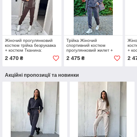
Жіночий прогулянковий
Трійка Жіночий
Жіно
костюм трійка безрукавка
спортивний костюм
кост
+ костюм Тканина:
прогулянковий жилет +
+ ко
Тринитка на флісі Розміри:
костюм двосторонній
Трин
2 470
2 475
2 4
₴
₴
M, L, XL
щільний велю Розмір 46-
M, L
48,50-52,54-56,58-60,62-
64,66-68
Акційні пропозиції та новинки