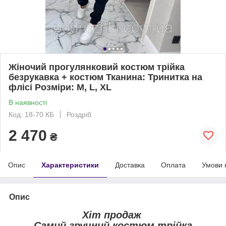
Жіночий прогулянковий костюм трійка
безрукавка + костюм Тканина: Тринитка на
флісі Розміри: M, L, XL
В наявності
Код: 18-70 КБ
Роздріб
2 470
₴
Опис
Характеристики
Доставка
Оплата
Умови 
Опис
Хіт продаж
Самий зручний костюм трійка