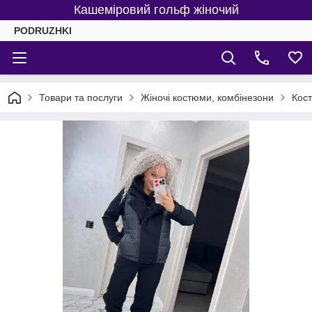
Кашеміровий гольф жіночий
PODRUZHKI
Товари та послуги
Жіночі костюми, комбінезони
Кост