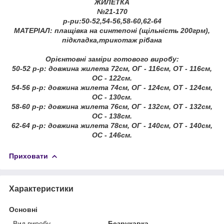
ЖИЛЕТКА
№21-170
р-ри:50-52,54-56,58-60,62-64
МАТЕРІАЛ: плащівка на синтепоні (щільність 200грм),
підкладка,трикотаж рiбана
Орієнтовні заміри готового виробу:
50-52 р-р: довжина жилета 72см, ОГ - 116см, ОТ - 116см,
ОС - 122см.
54-56 р-р: довжина жилета 74см, ОГ - 124см, ОТ - 124см,
ОС - 130см.
58-60 р-р: довжина жилета 76см, ОГ - 132см, ОТ - 132см,
ОС - 138см.
62-64 р-р: довжина жилета 78см, ОГ - 140см, ОТ - 140см,
ОС - 146см.
Приховати
Характеристики
Основні
Вид виробу
Безрукавка