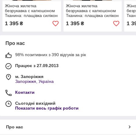
Жіноча жилетка
Жіноча жилетка
Жіно
безрукавка с капюшоном
безрукавка с капюшоном
безр
Тканина: плащівка силікон
Тканина: плащівка силікон
Ткан
200 Розмір 50-52,54-
200 Розмір 50-52,54-
150 
1 395
1 395
1 3
₴
₴
56,58-60,62-64
56,58-60,62-64
56,5
Про нас
98% позитивних з 390 відгуків за рік
Працює з 27.09.2013
м. Запоріжжя
Запоріжжя, Україна
Контакти
Сьогодні вихідний
Показати весь графік роботи
Про нас