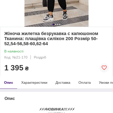
Жіноча жилетка безрукавка с капюшоном
Тканина: плащівка силікон 200 Розмір 50-
52,54-56,58-60,62-64
В наявності
Код: №21-170
Роздріб
1 395
₴
Опис
Характеристики
Доставка
Оплата
Умови п
Опис
⚡️⚡️⚡️НОВИНКА!!!⚡️⚡️⚡️