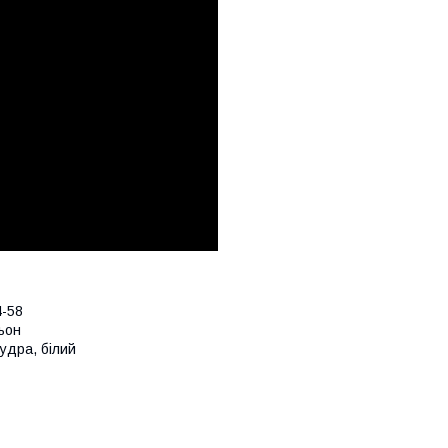
4-58
ьон
пудра, білий