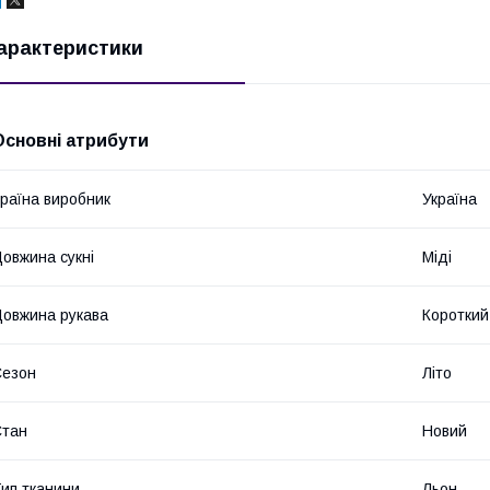
арактеристики
Основні атрибути
раїна виробник
Україна
овжина сукні
Міді
овжина рукава
Короткий
Сезон
Літо
Стан
Новий
ип тканини
Льон