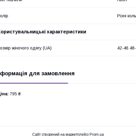
олір
Різні кол
Користувальницькі характеристики
озмір жіночого одягу (UA)
42-46 48
нформація для замовлення
іна:
795 ₴
Сайт створений на маркетплейсі
Prom.ua