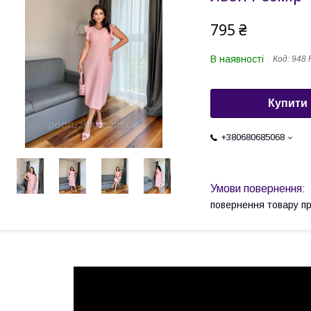
795 ₴
В наявності
Код:
948 
Купити
+380680685068
повернення товару п