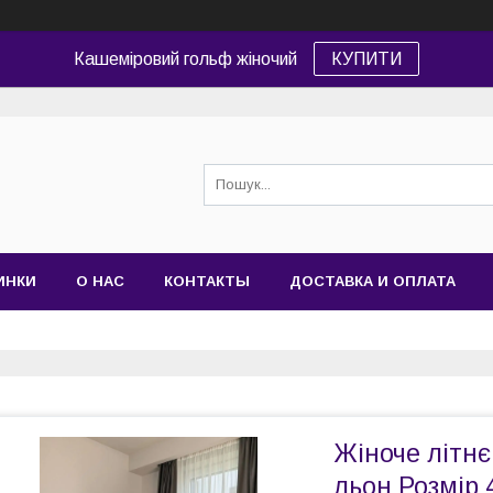
Кашеміровий гольф жіночий
КУПИТИ
ИНКИ
О НАС
КОНТАКТЫ
ДОСТАВКА И ОПЛАТА
Жіноче літнє
льон Розмір 