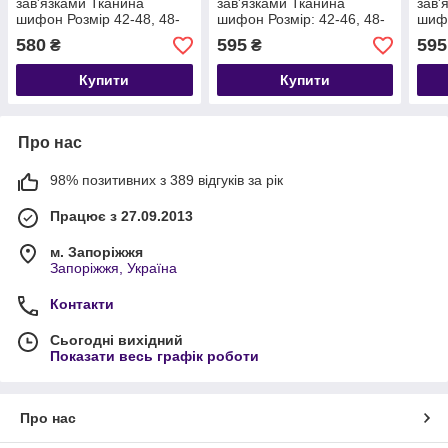
зав'язками Тканина
зав'язками Тканина
зав'
шифон Розмір 42-48, 48-
шифон Розмір: 42-46, 48-
шифо
52
50
50
580
595
595
₴
₴
Купити
Купити
Про нас
98% позитивних з 389 відгуків за рік
Працює з 27.09.2013
м. Запоріжжя
Запоріжжя, Україна
Контакти
Сьогодні вихідний
Показати весь графік роботи
Про нас