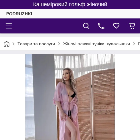
Кашеміровий гольф жіночий
PODRUZHKI
Товари та послуги
Жіночі пляжні туніки, купальники