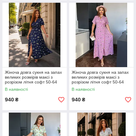
Жіноча довга сукня на запах
Жіноча довга сукня на запах
великих розмірів максі з
великих розмірів максі з
розрізом літня софт 50-64
розрізом літня софт 50-64
В наявності
В наявності
940
940
₴
₴