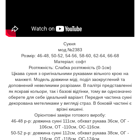
Сукня
мод.№2383
Розмір: 46-48, 50-52, 54-56, 58-60, 62-64, 66-68
Матеріал: софт
Розтяжність: Слабка розтяжність (0-1см)
Цікава сукня з оригінальними рукавами вільного крою на
манжеті. Модель довжини міді, поділ заокруглений та
доповнений невеликими розрізами. В палітрі представленні
як яскраві кольори, так і базові відтінки, тому ви однозначно
оберете для себе ідеальний варіант. Передня частина сукні
декорована метеликами у вигляді страз. В боковій частині є
врізні кишені.
Орієнтовні заміри готового виробу:
46-48 р-р: довжина сукні 111см, обхват рукава 36см, ОГ -
106см, ОТ -110см, ОС-116см.
50-52 р-р: довжина сукні 112см, обхват рукава 38см, ОГ -
116см, ОТ -118см, ОС-124см.