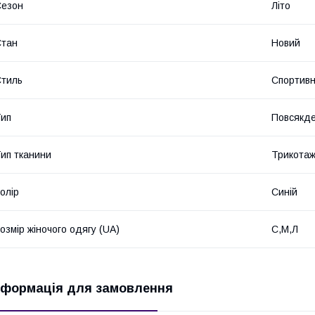
Сезон
Літо
Стан
Новий
тиль
Спортив
ип
Повсякд
ип тканини
Трикота
олір
Синій
озмір жіночого одягу (UA)
С,М,Л
нформація для замовлення