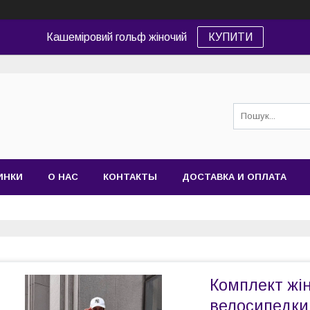
Кашеміровий гольф жіночий
КУПИТИ
ИНКИ
О НАС
КОНТАКТЫ
ДОСТАВКА И ОПЛАТА
Комплект жі
велосипедки