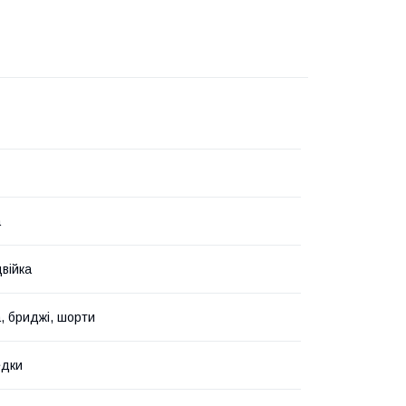
а
війка
, бриджі, шорти
едки