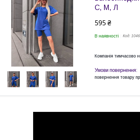
С, М, Л
595 ₴
В наявності
Код:
1046
Компанія тимчасово 
повернення товару п