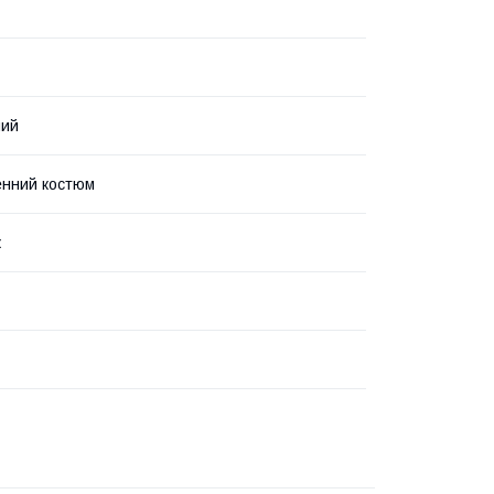
ний
енний костюм
ж