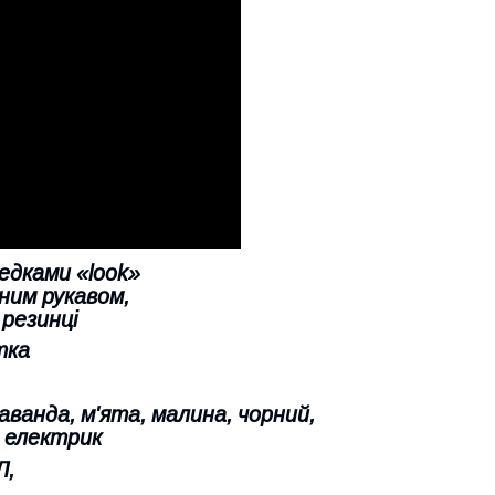
едками «look»
ним рукавом,
 резинці
тка
аванда, м'ята, малина, чорний,
 електрик
Л,