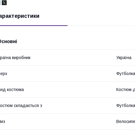
арактеристики
Основні
раїна виробник
Україна
ерх
Футболк
ид костюма
Костюм-д
остюм складається з
Футболка
Низ
Велосип