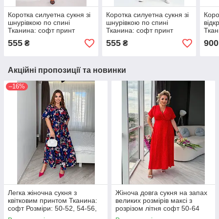
Коротка силуетна сукня зі
Коротка силуетна сукня зі
Коро
шнурівкою по спині
шнурівкою по спині
відк
Тканина: софт принт
Тканина: софт принт
Ткан
Розмір: 42-44, 46-48
Розмір: 42-44, 46-48
Розм
555
555
900
₴
₴
Акційні пропозиції та новинки
–16%
Легка жіночна сукня з
Жіноча довга сукня на запах
квітковим принтом Тканина:
великих розмірів максі з
софт Розміри: 50-52, 54-56,
розрізом літня софт 50-64
58-60, 62-64