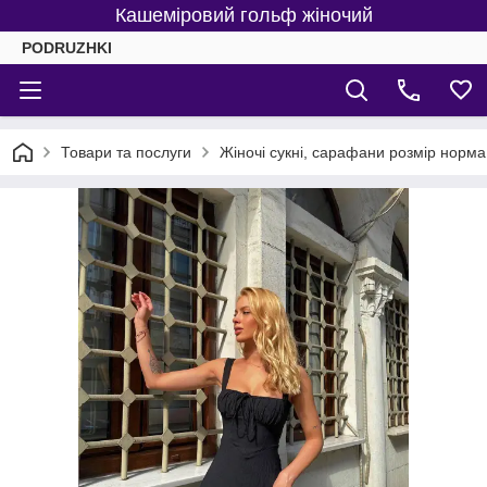
Кашеміровий гольф жіночий
PODRUZHKI
Товари та послуги
Жіночі сукні, сарафани розмір норма 