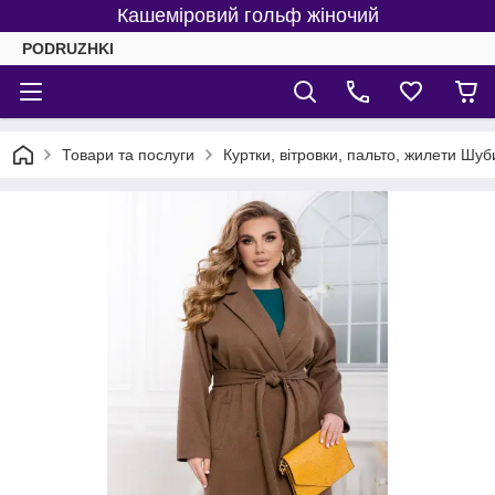
Кашеміровий гольф жіночий
PODRUZHKI
Товари та послуги
Куртки, вітровки, пальто, жилети Шуб