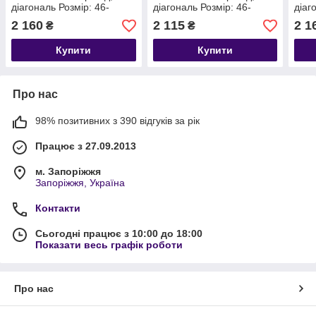
діагональ Розмір: 46-
діагональ Розмір: 46-
діаг
48,50-52,54-56,58-60,62-
48,50-52,54-56,58-60,62-
48,5
2 160
2 115
2 1
₴
₴
64,66-68
64,66-68
64,6
Купити
Купити
Про нас
98% позитивних з 390 відгуків за рік
Працює з 27.09.2013
м. Запоріжжя
Запоріжжя, Україна
Контакти
Сьогодні працює з 10:00 до 18:00
Показати весь графік роботи
Про нас