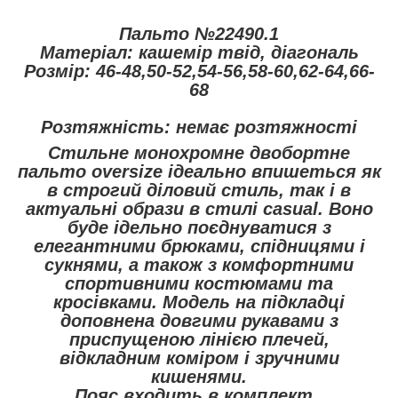
Пальто №22490.1
Матеріал: кашемір твід, діагональ
Розмір: 46-48,50-52,54-56,58-60,62-64,66-
68
Розтяжність: немає розтяжності
Стильне монохромне двобортне
пальто oversize ідеально впишеться як
в строгий діловий стиль, так і в
актуальні образи в стилі casual. Воно
буде ідельно поєднуватися з
елегантними брюками, спідницями і
сукнями, а також з комфортними
спортивними костюмами та
кросівками. Модель на підкладці
доповнена довгими рукавами з
приспущеною лінією плечей,
відкладним коміром і зручними
кишенями.
Пояс входить в комплект.