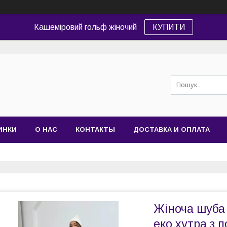
Кашеміровий гольф жіночий
КУПИТИ
ИНКИ
О НАС
КОНТАКТЫ
ДОСТАВКА И ОПЛАТА
Жіноча шуба 
еко хутра з п