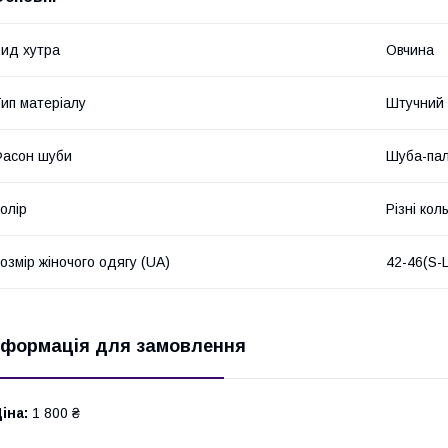
ид хутра
Овчина
ип матеріалу
Штучний
асон шуби
Шуба-пал
олір
Різні кол
озмір жіночого одягу (UA)
42-46(S-L
нформація для замовлення
іна:
1 800 ₴