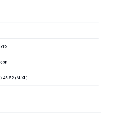
ьто
ьори
) 48-52 (M-XL)