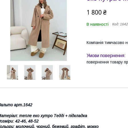
1 800 ₴
В наявності
Код:
1642
Компанія тимчасово 
повернення товару п
Пальто арт.1642
атеріал: тепле еко хутро Тедді + підкладка
озміри: 42-46, 48-52
ольори: молочний, чорний, бежевий, графіт, мокко