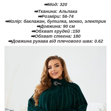
➡️Мод: 320
➡️Тканина: Альпака
➡️Розміри: 56-74
➡️Колір: баклажан, бутилка, мокко, электрик
➡️Довжина: 90 см
➡️Обхват грудей :150
➡️Обхват стегна: 180
➡️Довжина рукава від плечового шва: 0.62