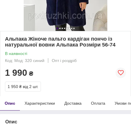
Альпака Жіноче пальто кардіган пончо із
натуральної вовни Альпака Розміри 56-74
В наявності
Код: Мод: 320 синий
Опт і роздріб
1 990
₴
1 950 ₴
від 2 шт.
Опис
Характеристики
Доставка
Оплата
Умови п
Опис