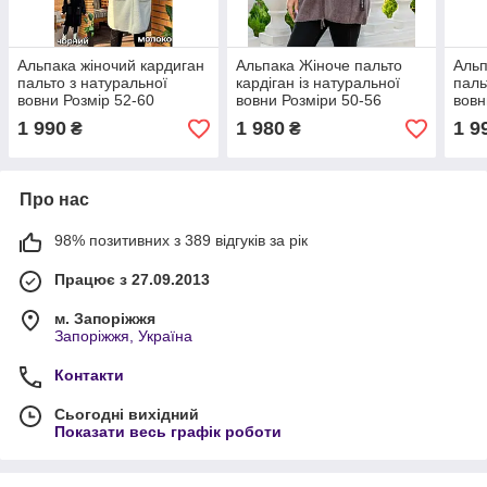
Альпака жіночий кардиган
Альпака Жіноче пальто
Альп
пальто з натуральної
кардіган із натуральної
паль
вовни Розмір 52-60
вовни Розміри 50-56
вовн
1 990
1 980
1 9
₴
₴
Про нас
98% позитивних з 389 відгуків за рік
Працює з 27.09.2013
м. Запоріжжя
Запоріжжя, Україна
Контакти
Сьогодні вихідний
Показати весь графік роботи