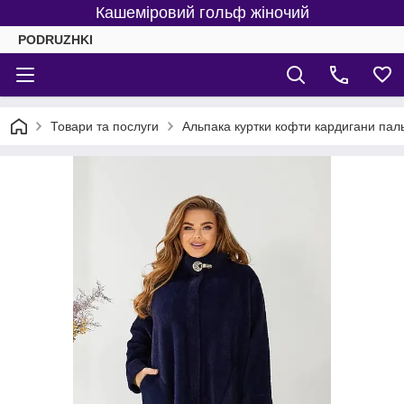
Кашеміровий гольф жіночий
PODRUZHKI
Товари та послуги
Альпака куртки кофти кардигани пал