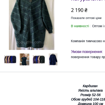
2 190 ₴
Показати оптові ціни
В наявності
Оптом і 
Компанія тимчасово 
повернення товару п
Кардиган
Якість альпака
Розмір 52-56
Обсяг грудей 104-118
Довжина 100 см