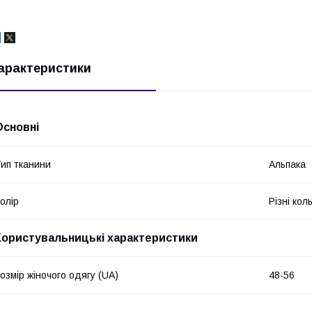
арактеристики
Основні
ип тканини
Альпака
олір
Різні кол
Користувальницькі характеристики
озмір жіночого одягу (UA)
48-56