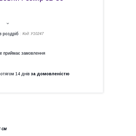
в роздріб
Код:
У10247
не приймає замовлення
ротягом 14 днів
за домовленістю
 см