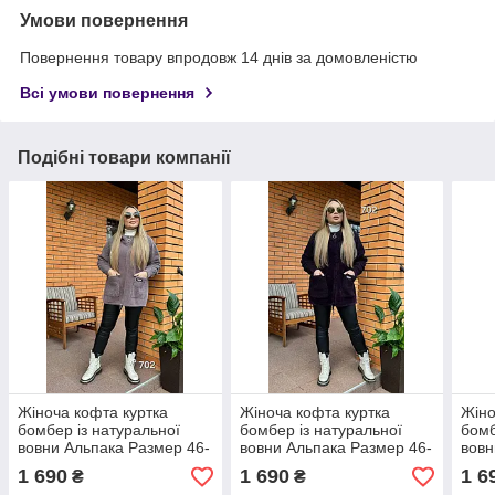
Умови повернення
Повернення товару впродовж 14 днів за домовленістю
Всі умови повернення
Подібні товари компанії
Жіноча кофта куртка
Жіноча кофта куртка
Жіно
бомбер із натуральної
бомбер із натуральної
бомб
вовни Альпака Размер 46-
вовни Альпака Размер 46-
вовн
56
56
56
1 690
1 690
1 6
₴
₴