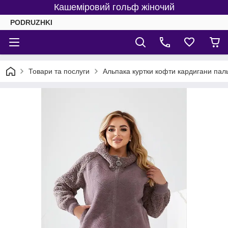
Кашеміровий гольф жіночий
PODRUZHKI
Товари та послуги
Альпака куртки кофти кардигани пал