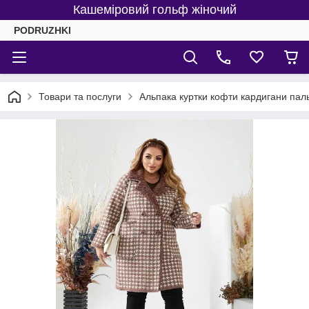
Кашеміровий гольф жіночий
PODRUZHKI
Товари та послуги
Альпака куртки кофти кардигани пал