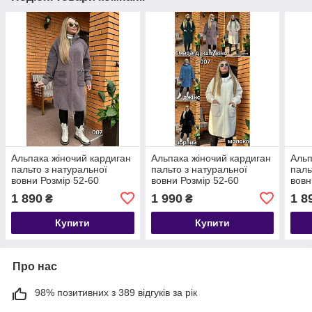
Альпака жіночий кардиган
Альпака жіночий кардиган
Альп
пальто з натуральної
пальто з натуральної
паль
вовни Розмір 52-60
вовни Розмір 52-60
вовн
1 890
1 990
1 8
₴
₴
Купити
Купити
Про нас
98% позитивних з 389 відгуків за рік