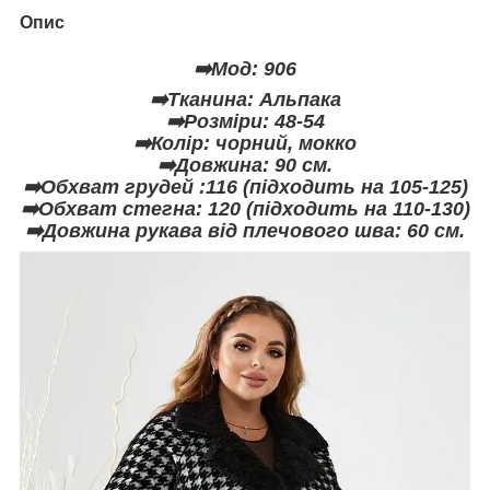
Опис
➡️Мод: 906
➡️Тканина: Альпака
➡️Розміри: 48-54
➡️Колір: чорний, мокко
➡️Довжина: 90 см.
➡️Обхват грудей :116 (підходить на 105-125)
➡️Обхват стегна: 120 (підходить на 110-130)
➡️Довжина рукава від плечового шва: 60 см.