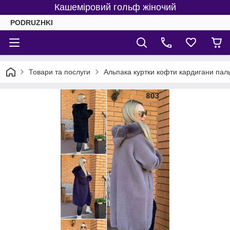
Кашеміровий гольф жіночий
PODRUZHKI
Товари та послуги
Альпака куртки кофти кардигани пал