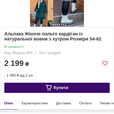
Альпака Жіноче пальто кардіган із
натуральної вовни з хутром Розміри 54-62
В наявності
Код: Модель 803
Опт і роздріб
2 199
₴
1 980 ₴
від 2 шт.
Купити
Опис
Характеристики
Доставка
Оплата
Умови п