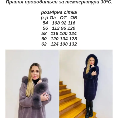
Прання проводиться за температури 30°С.
розмірна сітка
р-р Ог ОТ ОБ
54 108 92 116
56 112 96 120
58 116 100 124
60 120 104 128
62 124 108 132