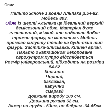
Опис
Пальто жіноче з вовни Альпака р.54-62.
Модель 803.
Одяг
із шерті Альпака це ідеальний верхній
демісезонний одяг. Матеріал дуже
еластичний, м'який, але водночас добре
тримає форму, не міняється. Модель
прямого силуету підійде на будь-який тип
фігури. Застібка-блискавка. Кишені врізні.
Пальто з капюшоном декороване
єврохутром.хутро відстібається
Розмір універсальний, підходить на розміри
54-62
Кольори:
Чорний,
баклажан,
Капучіно
смарагд
Довжина виробу 100 см.
Довжина рукава 62 см.
Замер по груди - 63см, по бедрам -64-65см