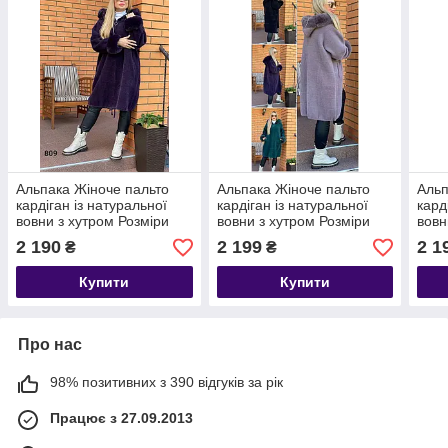
Альпака Жіноче пальто
Альпака Жіноче пальто
Альп
кардіган із натуральної
кардіган із натуральної
кард
вовни з хутром Розміри
вовни з хутром Розміри
вовн
54-62
54-62
54-6
2 190
2 199
2 1
₴
₴
Купити
Купити
Про нас
98% позитивних з 390 відгуків за рік
Працює з 27.09.2013