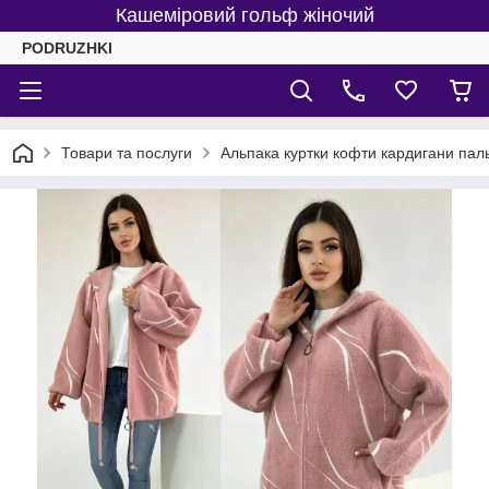
Кашеміровий гольф жіночий
PODRUZHKI
Товари та послуги
Альпака куртки кофти кардигани пал