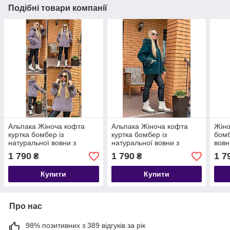
Подібні товари компанії
Альпака Жіноча кофта
Альпака Жіноча кофта
Жіно
куртка бомбер із
куртка бомбер із
бомб
натуральної вовни з
натуральної вовни з
вовн
хутром Размер 48-58
хутром Размер 48-58
Разм
1 790
1 790
1 7
₴
₴
Купити
Купити
Про нас
98% позитивних з 389 відгуків за рік