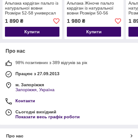
Альпака кардіган пальто із
Альпака Жіноче пальто
Альп
натуральної вовни
кардіган із натуральної
нату
Розміри 52-58 универсал
вовни Розміри 50-56
Розм
1 890
1 980
1 8
₴
₴
Купити
Купити
Про нас
98% позитивних з 389 відгуків за рік
Працює з 27.09.2013
м. Запоріжжя
Запоріжжя, Україна
Контакти
Сьогодні вихідний
Показати весь графік роботи
Про нас