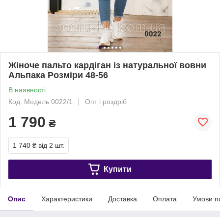
Жіноче пальто кардіган із натуральної вовни
Альпака Розміри 48-56
В наявності
Код: Модель 0022/1
Опт і роздріб
1 790
₴
1 740 ₴
від 2 шт.
Купити
Опис
Характеристики
Доставка
Оплата
Умови п