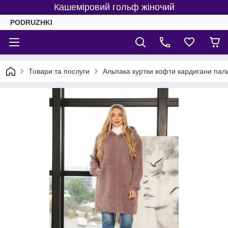
Кашеміровий гольф жіночий
PODRUZHKI
Товари та послуги
Альпака куртки кофти кардигани пал