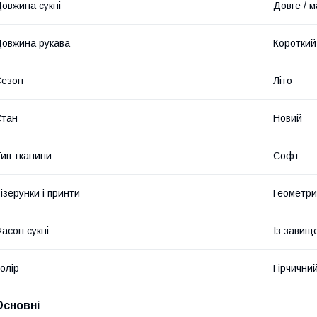
овжина сукні
Довге / м
овжина рукава
Короткий
Сезон
Літо
Стан
Новий
ип тканини
Софт
ізерунки і принти
Геометри
асон сукні
Із завищ
олір
Гірчични
Основні