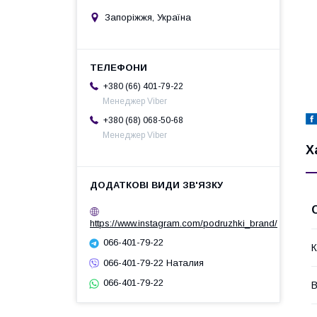
Запоріжжя, Україна
+380 (66) 401-79-22
Менеджер Viber
+380 (68) 068-50-68
Менеджер Viber
Х
https://www.instagram.com/podruzhki_brand/
066-401-79-22
К
066-401-79-22 Наталия
066-401-79-22
В