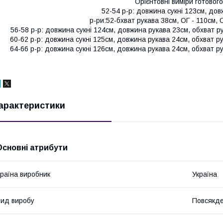
Орієнтовні виміри готового
52-54 р-р: довжина сукні 123см, до
р-ри:52-бхват рукава 38см, ОГ - 110см, 
56-58 р-р: довжина сукні 124см, довжина рукава 23см, обхват р
60-62 р-р: довжина сукні 125см, довжина рукава 24см, обхват р
64-66 р-р: довжина сукні 126см, довжина рукава 24см, обхват р
арактеристики
Основні атрибути
раїна виробник
Україна
ид виробу
Повсякде