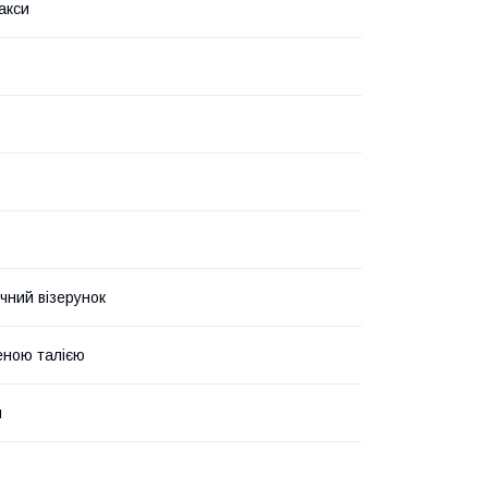
акси
чний візерунок
еною талією
й