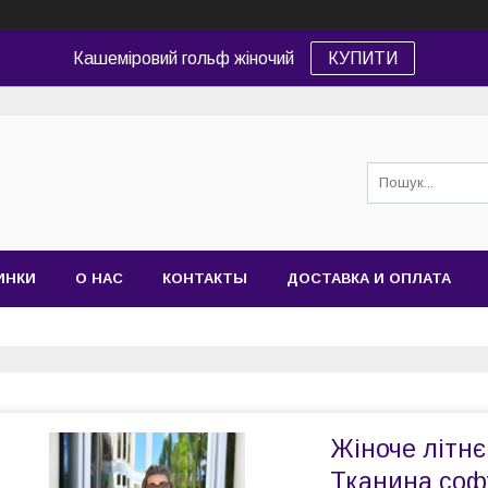
Кашеміровий гольф жіночий
КУПИТИ
ИНКИ
О НАС
КОНТАКТЫ
ДОСТАВКА И ОПЛАТА
Жіноче літнє
Тканина софт