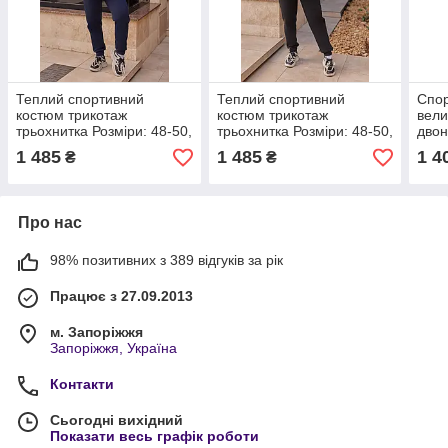
Теплий спортивний
Теплий спортивний
Спо
костюм трикотаж
костюм трикотаж
вели
трьохнитка Розміри: 48-50,
трьохнитка Розміри: 48-50,
двон
52-54, 56-58, 60-62, 64-66
52-54, 56-58, 60-62, 64-66
52,5
1 485
1 485
1 4
₴
₴
Про нас
98% позитивних з 389 відгуків за рік
Працює з 27.09.2013
м. Запоріжжя
Запоріжжя, Україна
Контакти
Сьогодні вихідний
Показати весь графік роботи