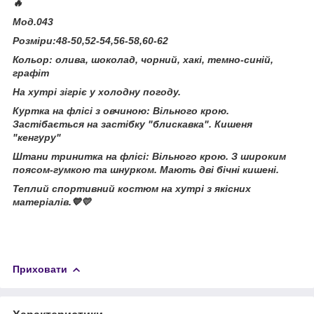
🔥
Мод.043
Розміри:48-50,52-54,56-58,60-62
Кольор: олива, шоколад, чорний, хакі, темно-синій,
графіт
На хутрі зігріє у холодну погоду.
Куртка на флісі з овчиною: Вільного крою.
Застібається на застібку "блискавка". Кишеня
"кенгуру"
Штани тринитка на флісі: Вільного крою. З широким
поясом-гумкою та шнурком. Мають дві бічні кишені.
Теплий спортивний костюм на хутрі з якісних
матеріалів.💙💛
Приховати