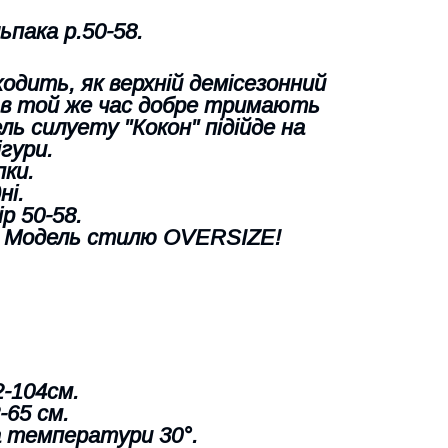
ьпака р.50-58.
ходить, як верхній демісезонний
і в той же час добре тримають
ь силуету "Кокон" підійде на
гури.
пки.
ні.
р 50-58.
. Модель стилю OVERSIZE!
2-104см.
-65 см.
а температури 30°.