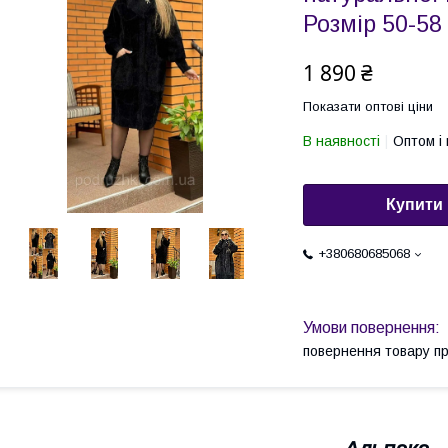
Розмір 50-58
1 890 ₴
Показати оптові ціни
В наявності
Оптом і 
Купити
+380680685068
повернення товару п