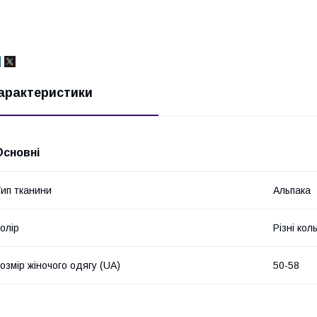
арактеристики
Основні
ип тканини
Альпака
олір
Різні кол
озмір жіночого одягу (UA)
50-58