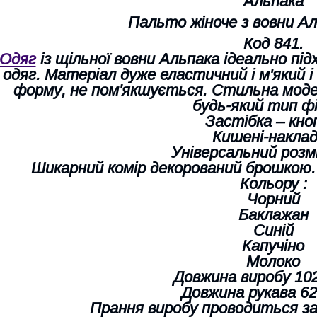
Альпака
Пальто жіноче з вовни Ал
Код 841.
Одяг
із щільної вовни Альпака ідеально під
одяг. Матеріал дуже еластичний і м'який 
форму, не пом'якшується. Стильна модел
будь-який тип фі
Застібка – кно
Кишені-наклад
Універсальний розмі
Шикарний комір декорований брошкою
Кольору :
Чорний
Баклажан
Синій
Капучіно
Молоко
Довжина виробу 10
Довжина рукава 62
Прання виробу проводиться з