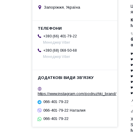
Запоріжжя, Україна
я
М
✨
+380 (66) 401-79-22
Менеджер Viber
о
+380 (68) 068-50-68
✔
Менеджер Viber
✔
✔
✔
✔
✔
✔
✔
https://www.instagram.com/podruzhki_brand/

066-401-79-22
066-401-79-22 Наталия
066-401-79-22
X
S
M