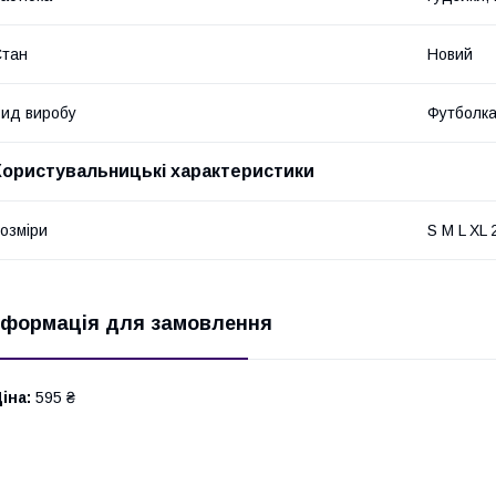
Стан
Новий
ид виробу
Футболк
Користувальницькі характеристики
озміри
S M L XL 
нформація для замовлення
іна:
595 ₴