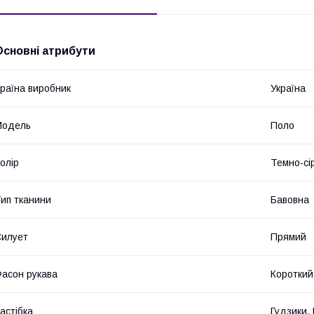
Основні атрибути
раїна виробник
Україна
Модель
Поло
олір
Темно-сі
ип тканини
Бавовна
илует
Прямий
асон рукава
Короткий
астібка
Гудзики,