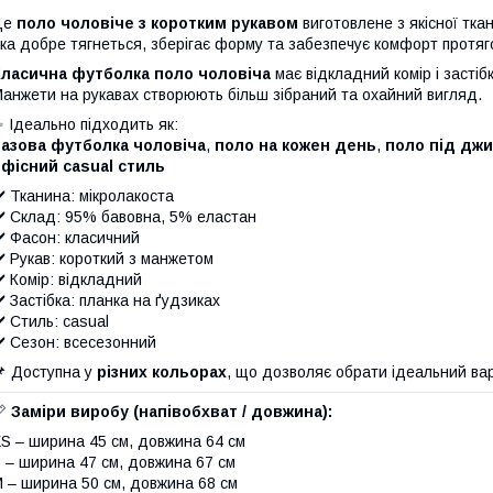
Це
поло чоловіче з коротким рукавом
виготовлене з якісної тк
ка добре тягнеться, зберігає форму та забезпечує комфорт протяг
Класична футболка поло чоловіча
має відкладний комір і застіб
анжети на рукавах створюють більш зібраний та охайний вигляд.
 Ідеально підходить як:
базова футболка чоловіча
,
поло на кожен день
,
поло під дж
фісний casual стиль
️ Тканина: мікролакоста
️ Склад: 95% бавовна, 5% еластан
️ Фасон: класичний
️ Рукав: короткий з манжетом
️ Комір: відкладний
️ Застібка: планка на ґудзиках
️ Стиль: casual
️ Сезон: всесезонний
 Доступна у
різних кольорах
, що дозволяє обрати ідеальний вар
📏
Заміри виробу (напівобхват / довжина):
S – ширина 45 см, довжина 64 см
 – ширина 47 см, довжина 67 см
 – ширина 50 см, довжина 68 см