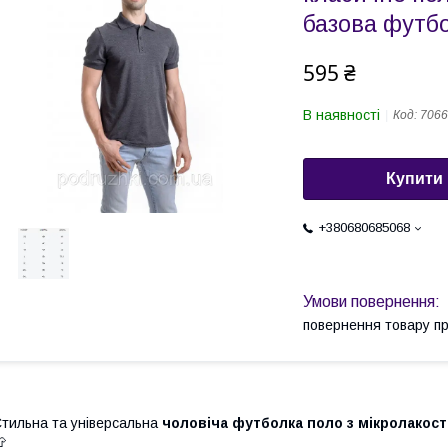
базова футбо
595 ₴
В наявності
Код:
7066
Купити
+380680685068
повернення товару п
тильна та універсальна
чоловіча футболка поло з мікролакос
