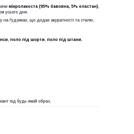
анини
мікролакоста (95% бавовна, 5% еластан)
,
ом усього дня.
ку на ґудзиках, що додає акуратності та стилю.
инси
,
поло під шорти
,
поло під штани
,
іант під будь-який образ.