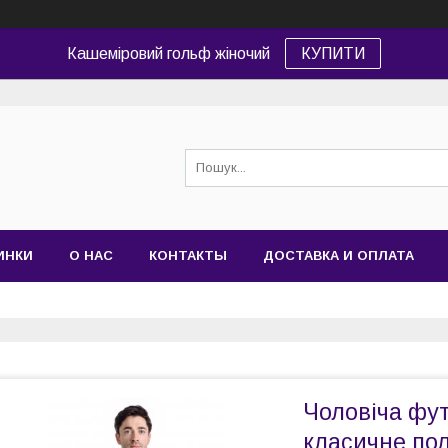
Кашеміровий гольф жіночий
КУПИТИ
ИНКИ
О НАС
КОНТАКТЫ
ДОСТАВКА И ОПЛАТА
Чоловіча фут
класичне пол