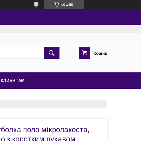
Кошик
Кошик
КЛИЕНТАМ
болка поло мікролакоста,
о з коротким рукавом,