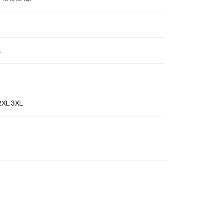
а
2XL 3XL