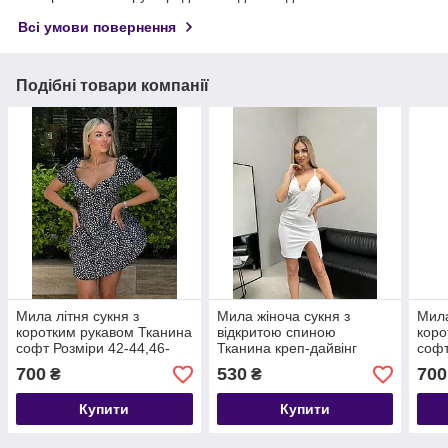
Всі умови повернення
Подібні товари компанії
Мила літня сукня з
Мила жіноча сукня з
Мила
коротким рукавом Тканина
відкритою спиною
коро
софт Розміри 42-44,46-
Тканина креп-дайвінг
софт
48,50-52
Кольори білий, чорний
48,5
700
530
700
₴
₴
Розмір: 42-44, 46-48
Купити
Купити