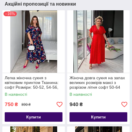
Акційні пропозиції та новинки
–16%
Легка жіночна сукня з
Жіноча довга сукня на запах
квітковим принтом Тканина:
великих розмірів максі з
софт Розміри: 50-52, 54-56,
розрізом літня софт 50-64
58-60, 62-64
В наявності
В наявності
750
940
₴
₴
890 ₴
Купити
Купити