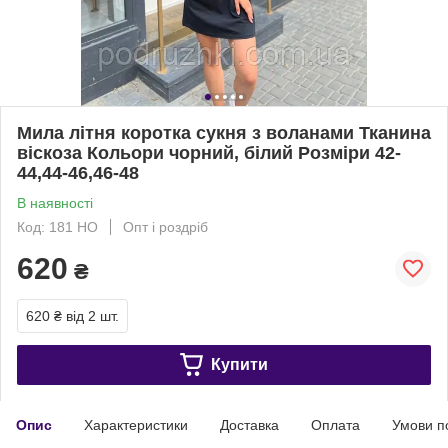
Мила літня коротка сукня з воланами Тканина
віскоза Кольори чорний, білий Розміри 42-
44,44-46,46-48
В наявності
Код: 181 НО
Опт і роздріб
620
₴
620 ₴
від 2 шт.
Купити
Опис
Характеристики
Доставка
Оплата
Умови п