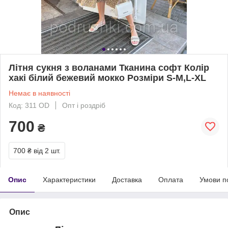
Літня сукня з воланами Тканина софт Колір
хакі білий бежевий мокко Розміри S-M,L-XL
Немає в наявності
Код: 311 OD
Опт і роздріб
700
₴
700 ₴
від 2 шт.
Опис
Характеристики
Доставка
Оплата
Умови п
Опис