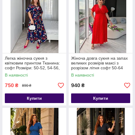
Легка жіночна сукня з
Жіноча довга сукня на запах
квітковим принтом Тканина:
великих розмірів максі з
софт Розміри: 50-52, 54-56,
розрізом літня софт 50-64
58-60, 62-64
В наявності
В наявності
750
940
₴
₴
890 ₴
Купити
Купити