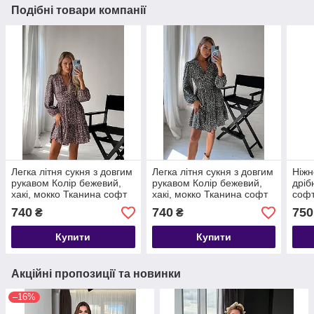
Подібні товари компанії
Легка літня сукня з довгим
Легка літня сукня з довгим
Ніжн
рукавом Колір бежевий,
рукавом Колір бежевий,
дріб
хакі, мокко Тканина софт
хакі, мокко Тканина софт
софт
Розміри S-M,L-XL
Розміри S-M,L-XL
черв
740
740
750
₴
₴
Розм
Купити
Купити
Акційні пропозиції та новинки
–16%