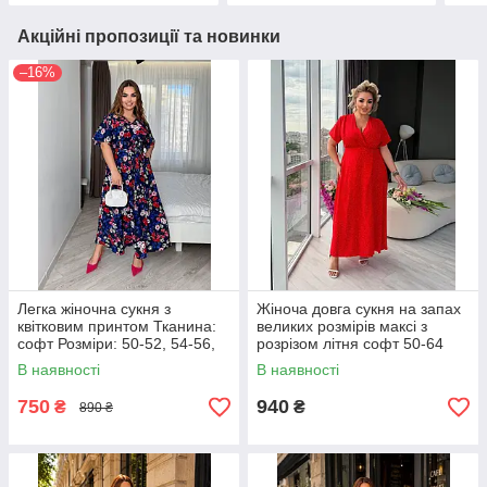
Акційні пропозиції та новинки
–16%
Легка жіночна сукня з
Жіноча довга сукня на запах
квітковим принтом Тканина:
великих розмірів максі з
софт Розміри: 50-52, 54-56,
розрізом літня софт 50-64
58-60, 62-64
В наявності
В наявності
750
940
₴
₴
890 ₴