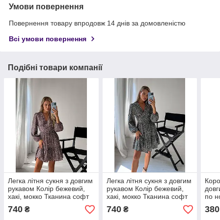
Умови повернення
Повернення товару впродовж 14 днів за домовленістю
Всі умови повернення
Подібні товари компанії
Легка літня сукня з довгим
Легка літня сукня з довгим
Коро
рукавом Колір бежевий,
рукавом Колір бежевий,
довг
хакі, мокко Тканина софт
хакі, мокко Тканина софт
по н
Розміри S-M,L-XL
Розміри S-M,L-XL
муст
740
740
380
₴
₴
XL