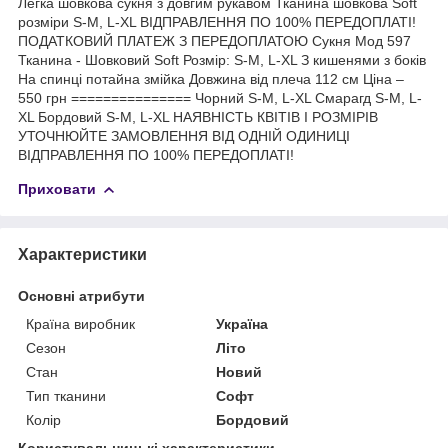
Легка шовкова сукня з довгим рукавом Тканина шовкова Soft
розміри S-M, L-XL ВІДПРАВЛЕННЯ ПО 100% ПЕРЕДОПЛАТІ!
ПОДАТКОВИЙ ПЛАТЕЖ З ПЕРЕДОПЛАТОЮ Сукня Мод 597
Тканина - Шовковий Soft Розмір: S-M, L-XL З кишенями з боків
На спинці потайна змійка Довжина від плеча 112 см Ціна –
550 грн =============== Чорний S-M, L-XL Смарагд S-M, L-
XL Бордовий S-M, L-XL НАЯВНІСТЬ КВІТІВ І РОЗМІРІВ
УТОЧНЮЙТЕ ЗАМОВЛЕННЯ ВІД ОДНІЙ ОДИНИЦІ
ВІДПРАВЛЕННЯ ПО 100% ПЕРЕДОПЛАТІ!
Приховати
Характеристики
Основні атрибути
Країна виробник
Україна
Сезон
Літо
Стан
Новий
Тип тканини
Софт
Колір
Бордовий
Користувальницькі характеристики