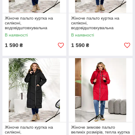
Жіноче пальто куртка на
Жіноче пальто куртка на
силіконі,
силіконі,
водовідштовхувальна
водовідштовхувальна
тканина Канада, розміри
тканина Канада, розміри
В наявності
В наявності
0(44-46), 1(48-50); 2(52-54);
0(44-46), 1(48-50); 2(52-54);
3(56-58)
3(56-58)
1 590
1 590
₴
₴
Жіноче пальто куртка на
Жіноче зимове пальто
силіконі,
великіх розмірів, тепла куртка