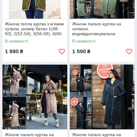
Жіноча тепла куртка з мʼяким
Жіноче пальто куртка на
хутром, розмір батал 1(48-
силіконі,
50); 2(52-54); 3(56-58), 4(60-
водовідштовхувальна
62)
тканина Канада, розміри
В наявності
В наявності
0(44-46), 1(48-50); 2(52-54);
3(56-58)
1 890
1 590
₴
₴
Жіноче пальто куртка на
Жіноче пальто куртка на