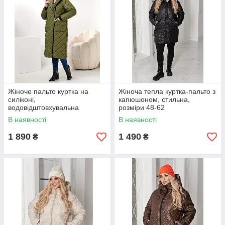
Жіноче пальто куртка на
Жіноча тепла куртка-пальто з
силіконі,
капюшоном, стильна,
водовідштовхувальна
розміри 48-62
тканина Канада, розміри
В наявності
В наявності
0(44-46), 1(48-50); 2(52-54);
3(56-58)
1 890
1 490
₴
₴