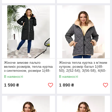
Жіноче зимове пальто
Жіноча тепла куртка з мʼяким
великіх розмірів, тепла куртка
хутром, розмір батал 1(48-
з синтепоном, розміри 1(48-
50); 2(52-54); 3(56-58), 4(60-
50); 2(52-54); 3(56-58), 4(60-
62)
В наявності
В наявності
62)
1 590
1 890
₴
₴