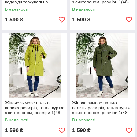
водовідштовхувальна
з синтепоном, розміри 1(48-
тканина Канада, розміри
50); 2(52-54); 3(56-58), 4(60-
В наявності
В наявності
0(44-46), 1(48-50); 2(52-54);
62)
3(56-58)
1 590
1 590
₴
₴
Жіноче зимове пальто
Жіноче зимове пальто
великіх розмірів, тепла куртка
великіх розмірів, тепла куртка
з синтепоном, розміри 1(48-
з синтепоном, розміри 1(48-
50); 2(52-54); 3(56-58), 4(60-
50); 2(52-54); 3(56-58), 4(60-
В наявності
В наявності
62)
62)
1 590
1 590
₴
₴