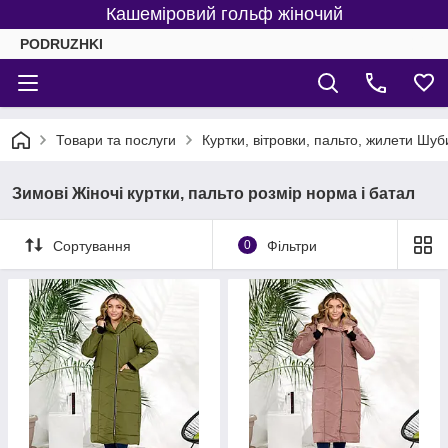
Кашеміровий гольф жіночий
PODRUZHKI
Товари та послуги
Куртки, вітровки, пальто, жилети Шуб
Зимові Жіночі куртки, пальто розмір норма і батал
Сортування
0
Фільтри