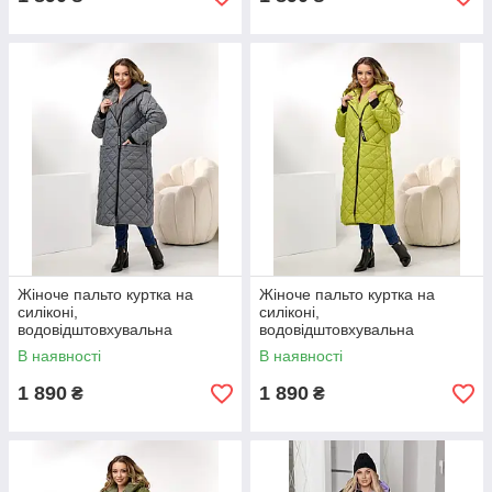
Жіноче пальто куртка на
Жіноче пальто куртка на
силіконі,
силіконі,
водовідштовхувальна
водовідштовхувальна
тканина Канада, розміри
тканина Канада, розміри
В наявності
В наявності
0(44-46), 1(48-50); 2(52-54);
0(44-46), 1(48-50); 2(52-54);
3(56-58)
3(56-58)
1 890
1 890
₴
₴