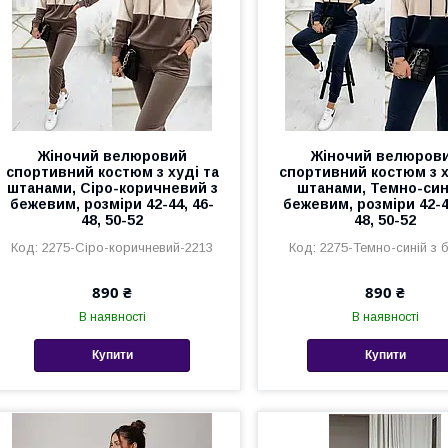
Жіночий велюровий
Жіночий велюров
спортивний костюм з худі та
спортивний костюм з х
штанами, Сіро-коричневий з
штанами, Темно-син
бежевим, розміри 42-44, 46-
бежевим, розміри 42-4
48, 50-52
48, 50-52
2275-Сіро-коричневий-2213
2275-Темно-синій з 
890 ₴
890 ₴
В наявності
В наявності
Купити
Купити