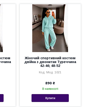
костюм
Жіночий спортивний костюм
еччина
двійка з двонитки Туреччина
42-46; 48-52
Мод :1021
890 ₴
В наявності
Купити