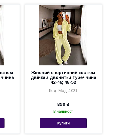
костюм
Жіночий спортивний костюм
еччина
двійка з двонитки Туреччина
42-46; 48-52
Мод :1021
890 ₴
В наявності
Купити