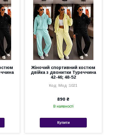
костюм
Жіночий спортивний костюм
еччина
двійка з двонитки Туреччина
42-46; 48-52
Мод :1021
890 ₴
В наявності
Купити