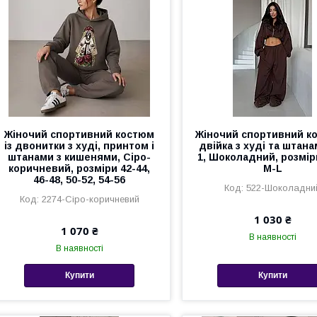
Жіночий спортивний костюм
Жіночий спортивний к
із двонитки з худі, принтом і
двійка з худі та штана
штанами з кишенями, Сіро-
1, Шоколадний, розмір
коричневий, розміри 42-44,
M-L
46-48, 50-52, 54-56
522-Шоколадни
2274-Сіро-коричневий
1 030 ₴
1 070 ₴
В наявності
В наявності
Купити
Купити