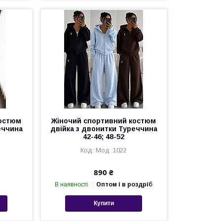
костюм
Жіночий спортивний костюм
еччина
двійка з двонитки Туреччина
42-46; 48-52
Мод :1022
890 ₴
В наявності
Оптом і в роздріб
Купити