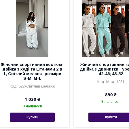
Жіночий спортивний костюм-
Жіночий спортивний 
двійка з худі та штанами 2 в
двійка з двонитки Тур
1, Світлий меланж, розміри
42-46; 48-52
S-M, M-L
Мод :1021
522-Світлий меланж
890 ₴
1 030 ₴
В наявності
В наявності
Купити
Купити