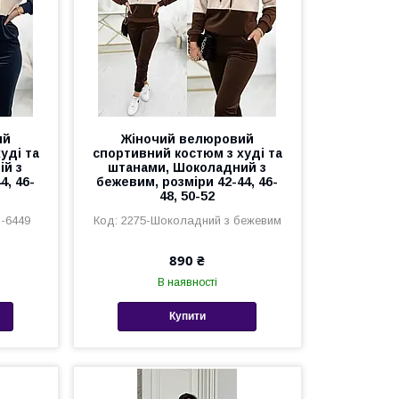
ий
Жіночий велюровий
уді та
спортивний костюм з худі та
ій з
штанами, Шоколадний з
4, 46-
бежевим, розміри 42-44, 46-
48, 50-52
б-6449
2275-Шоколадний з бежевим
890 ₴
В наявності
Купити