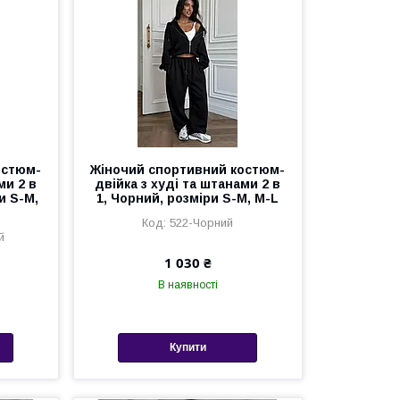
остюм-
Жіночий спортивний костюм-
ми 2 в
двійка з худі та штанами 2 в
и S-M,
1, Чорний, розміри S-M, M-L
522-Чорний
й
1 030 ₴
В наявності
Купити