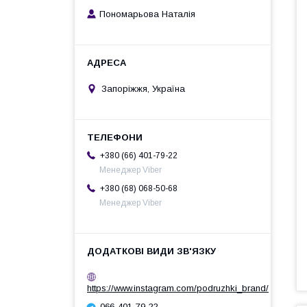
Пономарьова Наталія
Запоріжжя, Україна
+380 (66) 401-79-22
Менеджер Viber
+380 (68) 068-50-68
Менеджер Viber
https://www.instagram.com/podruzhki_brand/
066-401-79-22