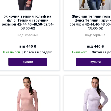
Жіночий теплий гольф на
Жіночий теплий голь
флісі Теплий і зручний
флісі Теплий і зруч
розміри 42-44,46-48,50-52,54-
розміри 42-44,46-48,50-
58,60-62
58,60-62
красный
горчица
від 440 ₴
від 440 ₴
В наявності
Оптом і в роздріб
В наявності
Оптом і в р
Купити
Купити