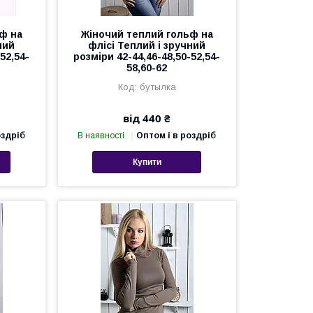
ф на
Жіночий теплий гольф на
ний
флісі Теплий і зручний
52,54-
розміри 42-44,46-48,50-52,54-
58,60-62
)
бутылка
від 440 ₴
оздріб
В наявності
Оптом і в роздріб
Купити