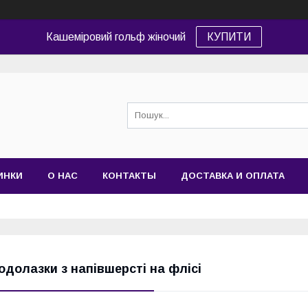
Кашеміровий гольф жіночий
КУПИТИ
ИНКИ
О НАС
КОНТАКТЫ
ДОСТАВКА И ОПЛАТА
одолазки з напівшерсті на флісі