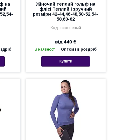
ф на
Жіночий теплий гольф на
ний
флісі Теплий і зручний
52,54-
розміри 42-44,46-48,50-52,54-
58,60-62
сиреневый
від 440 ₴
оздріб
В наявності
Оптом і в роздріб
Купити