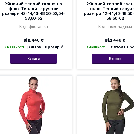
Жіночий теплий гольф на
Жіночий теплий голь
флісі Теплий і зручний
флісі Теплий і зруч
розміри 42-44,46-48,50-52,54-
розміри 42-44,46-48,50-
58,60-62
58,60-62
фисташка
шоколадный
від 440 ₴
від 440 ₴
В наявності
Оптом і в роздріб
В наявності
Оптом і в р
Купити
Купити