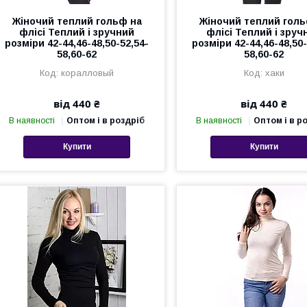
Жіночий теплий гольф на
Жіночий теплий голь
флісі Теплий і зручний
флісі Теплий і зруч
розміри 42-44,46-48,50-52,54-
розміри 42-44,46-48,50-
58,60-62
58,60-62
коралловый
хаки
від 440 ₴
від 440 ₴
В наявності
Оптом і в роздріб
В наявності
Оптом і в р
Купити
Купити