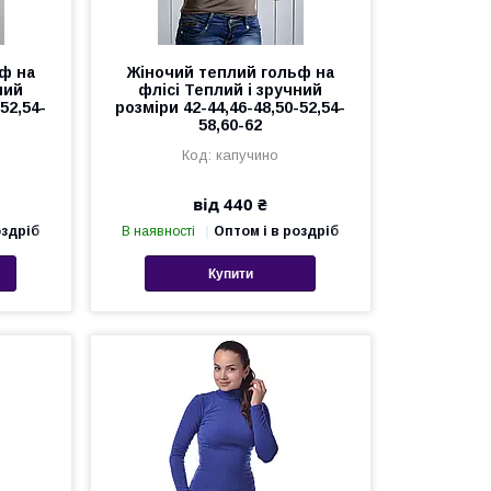
ф на
Жіночий теплий гольф на
ний
флісі Теплий і зручний
52,54-
розміри 42-44,46-48,50-52,54-
58,60-62
капучино
від 440 ₴
оздріб
В наявності
Оптом і в роздріб
Купити