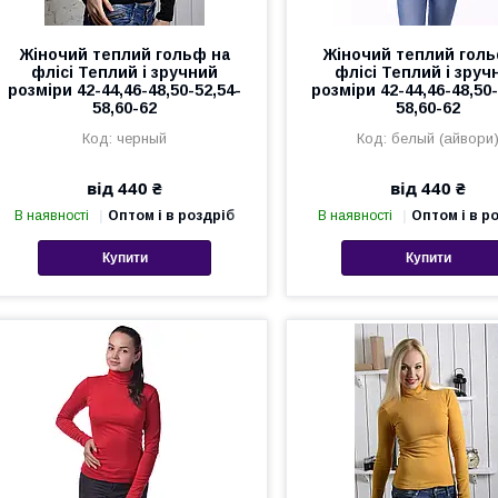
Жіночий теплий гольф на
Жіночий теплий голь
флісі Теплий і зручний
флісі Теплий і зруч
розміри 42-44,46-48,50-52,54-
розміри 42-44,46-48,50-
58,60-62
58,60-62
черный
белый (айвори
від 440 ₴
від 440 ₴
В наявності
Оптом і в роздріб
В наявності
Оптом і в р
Купити
Купити