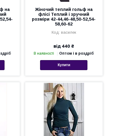
ф на
Жіночий теплий гольф на
ний
флісі Теплий і зручний
52,54-
розміри 42-44,46-48,50-52,54-
58,60-62
василек
від 440 ₴
оздріб
В наявності
Оптом і в роздріб
Купити